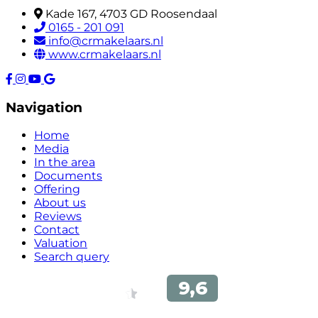
Kade 167, 4703 GD Roosendaal
0165 - 201 091
info@crmakelaars.nl
www.crmakelaars.nl
Navigation
Home
Media
In the area
Documents
Offering
About us
Reviews
Contact
Valuation
Search query