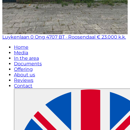
Luykenlaan 0 Ong
4707 BT · Roosendaal
€ 23.000 k.k.
Home
Media
In the area
Documents
Offering
About us
Reviews
Contact