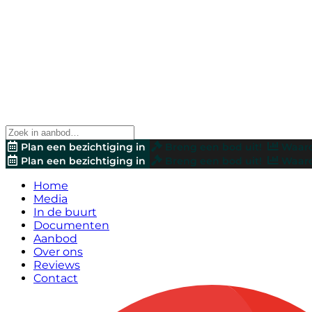
Plan een bezichtiging in
Breng een bod uit!
Waard
Plan een bezichtiging in
Breng een bod uit!
Waard
Home
Media
In de buurt
Documenten
Aanbod
Over ons
Reviews
Contact