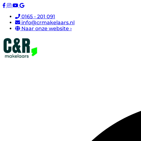
0165 - 201 091
info@crmakelaars.nl
Naar onze website ›